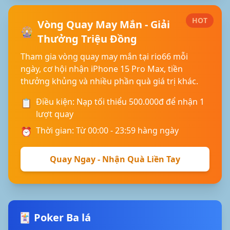
HOT
Vòng Quay May Mắn - Giải
🎡
Thưởng Triệu Đồng
Tham gia vòng quay may mắn tại rio66 mỗi
ngày, cơ hội nhận iPhone 15 Pro Max, tiền
thưởng khủng và nhiều phần quà giá trị khác.
Điều kiện: Nạp tối thiểu 500.000đ để nhận 1
📋
lượt quay
Thời gian: Từ 00:00 - 23:59 hàng ngày
⏰
Quay Ngay - Nhận Quà Liền Tay
🃏 Poker Ba lá