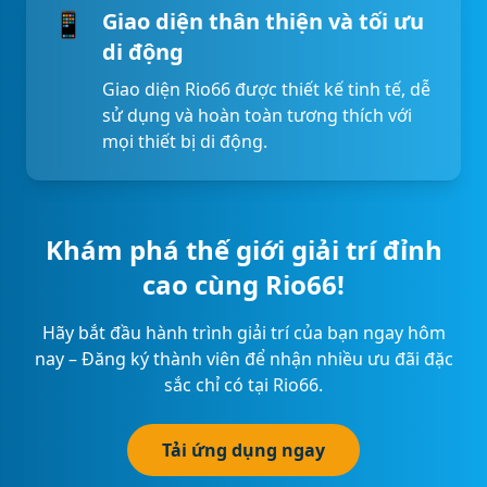
📱
Giao diện thân thiện và tối ưu
di động
Giao diện Rio66 được thiết kế tinh tế, dễ
sử dụng và hoàn toàn tương thích với
mọi thiết bị di động.
Khám phá thế giới giải trí đỉnh
cao cùng Rio66!
Hãy bắt đầu hành trình giải trí của bạn ngay hôm
nay – Đăng ký thành viên để nhận nhiều ưu đãi đặc
sắc chỉ có tại Rio66.
Tải ứng dụng ngay