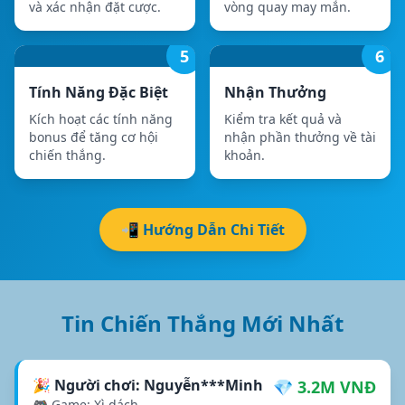
và xác nhận đặt cược.
vòng quay may mắn.
5
6
Tính Năng Đặc Biệt
Nhận Thưởng
Kích hoạt các tính năng
Kiểm tra kết quả và
bonus để tăng cơ hội
nhận phần thưởng về tài
chiến thắng.
khoản.
📲 Hướng Dẫn Chi Tiết
Tin Chiến Thắng Mới Nhất
🎉 Người chơi: Nguyễn***Minh
💎 3.2M VNĐ
🎮 Game: Xì dách