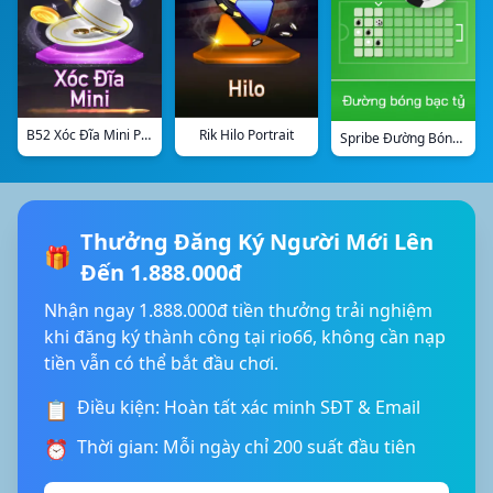
B52 Xóc Đĩa Mini Portrait
Rik Hilo Portrait
Spribe Đường Bóng Bạc Tỷ Portrait
Thưởng Đăng Ký Người Mới Lên
🎁
Đến 1.888.000đ
Nhận ngay 1.888.000đ tiền thưởng trải nghiệm
khi đăng ký thành công tại rio66, không cần nạp
tiền vẫn có thể bắt đầu chơi.
Điều kiện: Hoàn tất xác minh SĐT & Email
📋
Thời gian: Mỗi ngày chỉ 200 suất đầu tiên
⏰