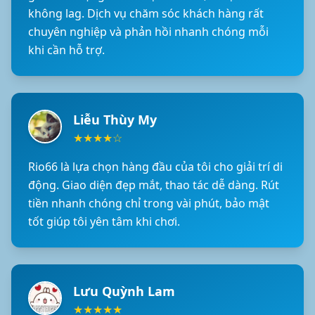
không lag. Dịch vụ chăm sóc khách hàng rất
chuyên nghiệp và phản hồi nhanh chóng mỗi
khi cần hỗ trợ.
Liễu Thùy My
★
★
★
★
☆
Rio66 là lựa chọn hàng đầu của tôi cho giải trí di
động. Giao diện đẹp mắt, thao tác dễ dàng. Rút
tiền nhanh chóng chỉ trong vài phút, bảo mật
tốt giúp tôi yên tâm khi chơi.
Lưu Quỳnh Lam
★
★
★
★
★