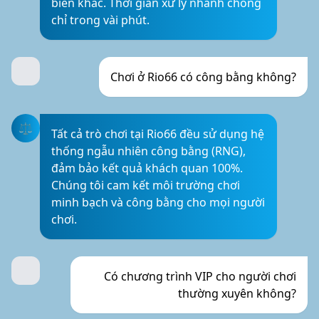
biến khác. Thời gian xử lý nhanh chóng
chỉ trong vài phút.
Chơi ở Rio66 có công bằng không?
⚖️
Tất cả trò chơi tại Rio66 đều sử dụng hệ
thống ngẫu nhiên công bằng (RNG),
đảm bảo kết quả khách quan 100%.
Chúng tôi cam kết môi trường chơi
minh bạch và công bằng cho mọi người
chơi.
Có chương trình VIP cho người chơi
thường xuyên không?