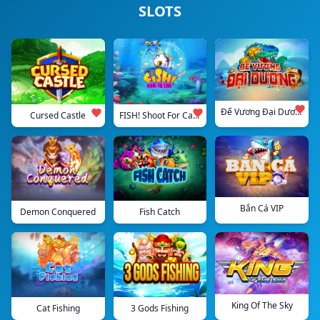
SLOTS
Đế Vương Đại Dương
Cursed Castle
FISH! Shoot For Cash
Bắn Cá VIP
Demon Conquered
Fish Catch
King Of The Sky
Cat Fishing
3 Gods Fishing